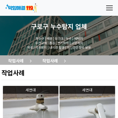
구로구 누수탐지
업체
하수구 | 배관 | 싱크대 | 누수 | 세탁기
수전교체 | 폽옵 | 변기막힘 | 고압세척
역류 | 악취방지 | 내시경 촬영 | 최신전문장비 보유
작업사례
작업사례
작업사례
세면대
세면대